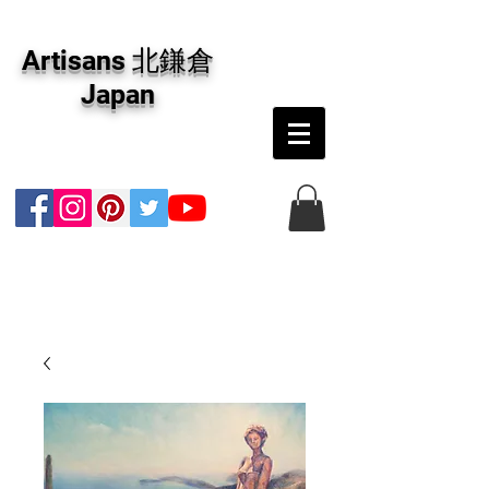
アーティザンズ北鎌倉は絵画販売・絵画購入の
専門画廊です。油彩画・パステル画・日本画・
Artisans 北鎌倉
版画・切り絵など、コンテンポラリー並びにフ
ァインアートのオンライン販売をしています。
Japan
日本国内の抽象画・具象画の画家に加え、海外
のアーティストの作品もお取り寄せ頂けます。
インテリアとして、大切な方へのギフトとし
て、注文絵画も承ります。