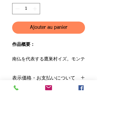
Ajouter au panier
作品概要：
南仏を代表する鷹巣村イズ。モンテ
カルロからバスで20分程度とアク
セスも良く観光客の足が絶えませ
表示価格・お支払いについて
ん。その奥深くにある植物園からの
眺めは絶景です。
●養生・梱包費含む
送料について
●消費税別
●クレジットカード決済
●ジャンル：油彩画（原画）
●別途申受。
※銀行振込をご希望の場合は、別途ご
●作品名：イズ村からの眺め
付属品について
※主な配送便は、日本郵政・佐川急
連絡下さい。
●作家名：清田晴美
便・西濃運輸。
●作家による原画保証書
●落款・印：右下に有
※着払い・代引き配送は受付ておりま
店頭引取について
※原画の場合に限る
●リネンキャンバス(クレサント社・
せん。