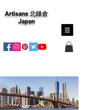
アーティザンズ北鎌倉は絵画販売・絵画購入の
専門画廊です。油彩画・パステル画・日本画・
Artisans 北鎌倉
版画・切り絵など、コンテンポラリー並びにフ
ァインアートのオンライン販売をしています。
Japan
日本国内の抽象画・具象画の画家に加え、海外
のアーティストの作品もお取り寄せ頂けます。
インテリアとして、大切な方へのギフトとし
て、注文絵画も承ります。