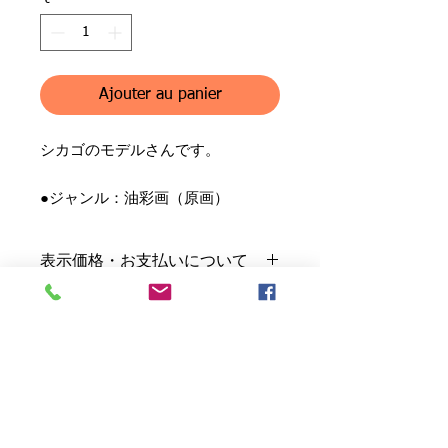
Ajouter au panier
シカゴのモデルさんです。
●ジャンル：油彩画（原画）
●作品名：Darawnの背中
●作家名：清田晴美
表示価格・お支払いについて
●落款・印：左下に有
●リネンキャンバス
●養生・梱包費含む
送料について
※板に張った加工キャンバス
●消費税別
●クレジットカード決済
●作品状態：良好
●別途申受。
※銀行振込をご希望の場合は、別途ご
●額状態：良好
付属品について
※主な配送便は、日本郵政・佐川急
連絡下さい。
●画寸：30.5 cm x 40.5 cm
便・西濃運輸。
●作家による原画保証書
●額素材：木製
※着払い・代引き配送は受付ておりま
店頭引取について
※原画の場合に限る
せん。