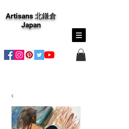
アーティザンズ北鎌倉は絵画販売・絵画購入の
専門画廊です。油彩画・パステル画・日本画・
Artisans 北鎌倉
版画・切り絵など、コンテンポラリー並びにフ
ァインアートのオンライン販売をしています。
Japan
日本国内の抽象画・具象画の画家に加え、海外
のアーティストの作品もお取り寄せ頂けます。
インテリアとして、大切な方へのギフトとし
て、注文絵画も承ります。