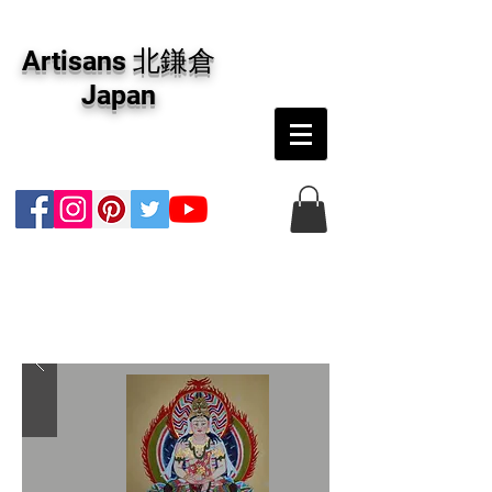
アーティザンズ北鎌倉は絵画販売・絵画購入の
専門画廊です。油彩画・パステル画・日本画・
Artisans 北鎌倉
版画・切り絵など、コンテンポラリー並びにフ
ァインアートのオンライン販売をしています。
Japan
日本国内の抽象画・具象画の画家に加え、海外
のアーティストの作品もお取り寄せ頂けます。
インテリアとして、大切な方へのギフトとし
て、注文絵画も承ります。