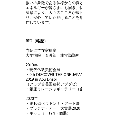
救いの象徴である仏様からの愛と癒しの
エネルギーが皆さまにも届き、仏様のご
請願により、人々のこころが救われた
り、安心していただけることを願い、製
作しています。
BIO（略歴）
寺院にて在家得度
大学病院 看護部 非常勤勤務
2019年
・現代仏教美術会展
・9th DISCOVER THE ONE JAPANESE ART
2019 in Abu Dhabi
（アラブ首長国連邦アブダビ）
・銀座ミレージャギャラリー（企画展）
2020年
・第16回ベラドンナ・アート展 入選
・プラチナ・アート大賞展2020 入選
・ギャラリーIYN（個展）