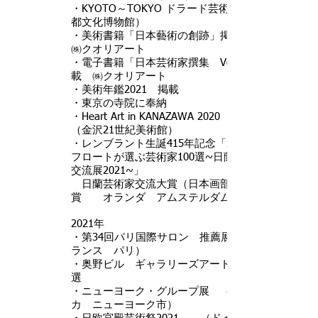
・KYOTO～TOKYO ドラード芸術祭（京
都文化博物館）
・美術書籍「日本藝術の創跡」掲載
㈱クオリアート
・電子書籍「日本芸術家撰集 Vol.8」掲
載 ㈱クオリアート
・美術年鑑2021 掲載
・東京の寺院に奉納
・Heart Art in KANAZAWA 2020 入選
（金沢21世紀美術館）
・レンブラント生誕415年記念「ポール・
フロートが選ぶ芸術家100選~日蘭芸術家
交流展2021~」
日蘭芸術家交流大賞（日本画部門）受
賞 オランダ アムステルダム
2021年
・第34回パリ国際サロン 推薦展 （フ
ランス パリ）
・奥野ビル ギャラリーズアート展 入
選
・ニューヨーク・グループ展 （アメリ
カ ニューヨーク市）