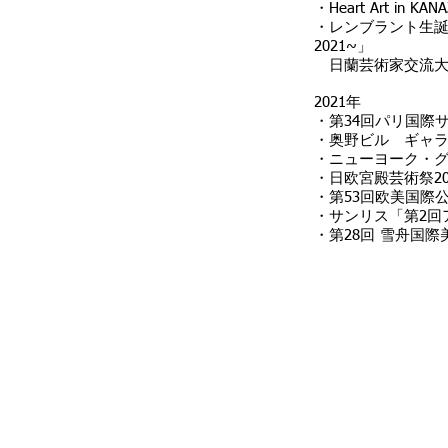
・Heart Art in
・レンブラント生誕
2021~」
日蘭芸術家交流大
2021年
・第34回パリ国際
・奥野ビル ギャ
・ニューヨーク・
・日欧宮殿芸術祭2
・第53回欧美国際
・サンリス「第2回
・第28回 雪舟国