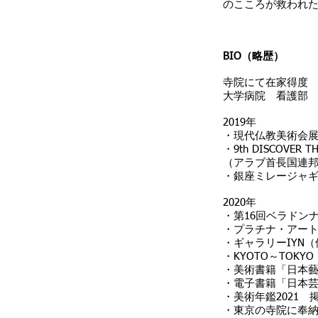
のこころが救われ
BIO（略歴）
寺院にて在家得度
大学病院 看護部
2019年
・現代仏教美術会
・9th DISCOVER THE
（アラブ首長国連
・銀座ミレージャ
2020年
・第16回ベラド
・プラチナ・アート
・ギャラリーIYN
・KYOTO～TOK
・美術書籍「日本
・電子書籍「日本芸
・美術年鑑2021 
・東京の寺院に奉