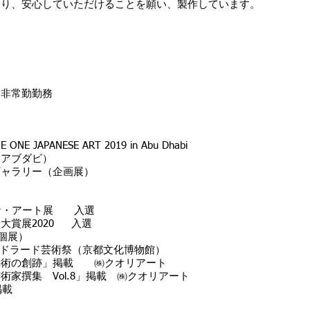
たり、安心していただけることを願い、製作しています。
 非常勤勤務
展
 ONE JAPANESE ART 2019 in Abu Dhabi
邦アブダビ）
ギャラリー（企画展）
ンナ・アート展 入選
大賞展2020 入選
（個展）
YO ドラード芸術祭（京都文化博物館）
藝術の創跡」掲載 ㈱クオリアート
術家撰集 Vol.8」掲載 ㈱クオリアート
掲載
納