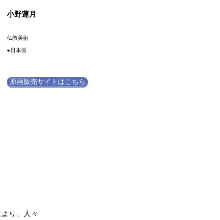
小野蓮月
仏教美術
●日本画
原画販売サイトはこちら
により、人々