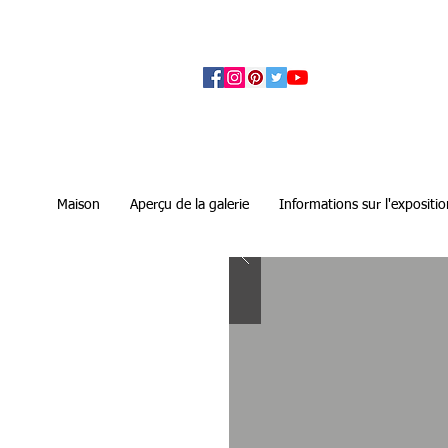
アーティザンズ北鎌倉は絵画販売・絵画購入の
ます。日本国内の抽象画・具象画の画家に
Maison
Aperçu de la galerie
Informations sur l'expositio