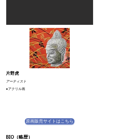
片野虎
​アーティスト
​●アクリル画
原画販売サイトはこちら
BIO（略歴）