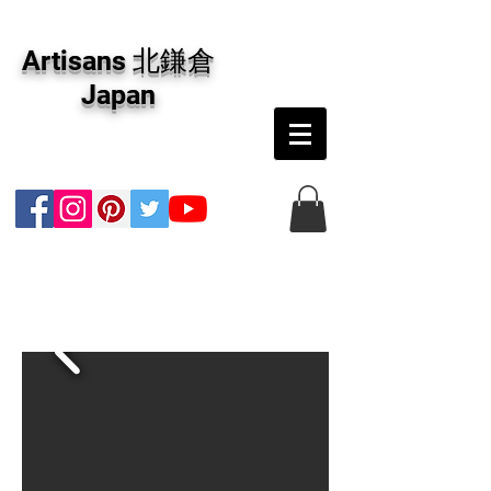
アーティザンズ北鎌倉は絵画販売・絵画購入の
専門画廊です。油彩画・パステル画・日本画・
Artisans 北鎌倉
版画・切り絵など、コンテンポラリー並びにフ
ァインアートのオンライン販売をしています。
Japan
日本国内の抽象画・具象画の画家に加え、海外
のアーティストの作品もお取り寄せ頂けます。
インテリアとして、大切な方へのギフトとし
て、注文絵画も承ります。