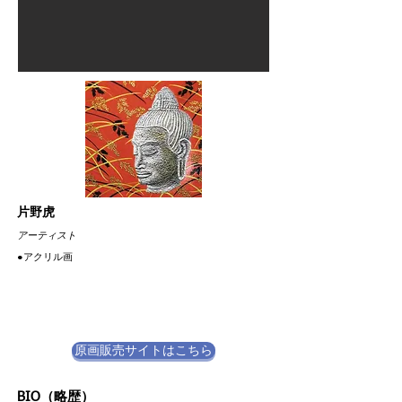
片野虎
​アーティスト
​●アクリル画
原画販売サイトはこちら
BIO（略歴）