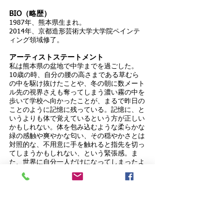
BIO（略歴）
1987年、熊本県生まれ。
2014年、京都造形芸術大学大学院ペインテ
ィング領域修了。
アーティストステートメント
私は熊本県の盆地で中学までを過ごした。
10歳の時、自分の腰の高さまである草むら
の中を駆け抜けたことや、冬の朝に数メート
ル先の視界さえも奪ってしまう濃い霧の中を
歩いて学校へ向かったことが、まるで昨日の
ことのように記憶に残っている。記憶に、と
いうよりも体で覚えているという方が正しい
かもしれない。体を包み込むような柔らかな
緑の感触や爽やかな匂い、その穏やかさとは
対照的な、不用意に手を触れると指先を切っ
てしまうかもしれない、という緊張感。ま
た、世界に自分一人だけになってしまったよ
うな真っ白な濃霧の中で、湿って凍り出した
前髪で手遊びをしながら、いつもの道を黙々
と歩いたこと。そのような景色の中で、周り
と自分との境界線が限りなく柔らかくなっ
て、真っさらな状態で世界と触れ合ってるよ
うな、心身共に研ぎ澄まされた充足感を確か