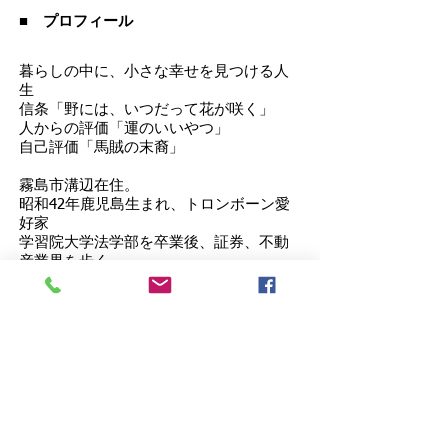
■ プロフィール
暮らしの中に、小さな幸せを見つける人
生
信条「野には、いつだって花が咲く」
人からの評価「運のいいやつ」
自己評価「馬賊の末裔」
霧島市溝辺在住。
昭和42年鹿児島生まれ、トロンボーン愛
好家
学習院大学法学部を卒業後、証券、不動
産業界を歩く
日本光画会 守口市長賞ほか
写真集「ものがたり」
不動産専門タブロイド紙のライターを経
て
住宅専門広告代理店 リロケーション代
表
食べ物雑誌のふりをした住宅情報紙
「leroca」発行