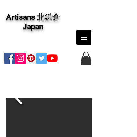
アーティザンズ北鎌倉は絵画販売・絵画購入の
専門画廊です。油彩画・パステル画・日本画・
Artisans 北鎌倉
版画・切り絵など、コンテンポラリー並びにフ
ァインアートのオンライン販売をしています。
Japan
日本国内の抽象画・具象画の画家に加え、海外
のアーティストの作品もお取り寄せ頂けます。
インテリアとして、大切な方へのギフトとし
て、注文絵画も承ります。