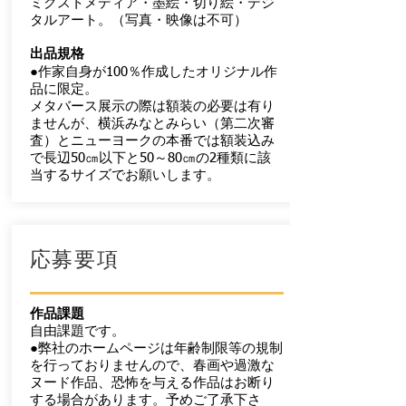
ミクストメディア・墨絵・切り絵・デジ
タルアート。（写真・映像は不可）
出品規格
●作家自身が100％作成したオリジナル作
品に限定。
​メタバース展示の際は額装の必要は有り
ませんが、横浜みなとみらい（第二次審
査）とニューヨークの本番では額装込み
で長辺50㎝以下と50～80㎝の2種類に該
当するサイズでお願いします。
​応募要項
作品課題
​自由課題です。
●弊社のホームページは年齢制限等の規制
を行っておりませんので、春画や過激な
ヌード作品、恐怖を与える作品はお断り
する場合があります。予めご了承下さ