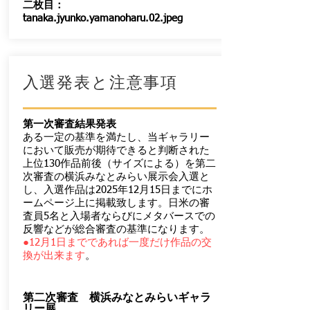
二枚目：
tanaka.jyunko.yamanoharu.02.jpeg
入選発表と注意事項
第一次審査結果発表
ある一定の基準を満たし、当ギャラリー
において販売が期待できると判断された
上位130作品前後（サイズによる）を第二
次審査の横浜みなとみらい展示会入選と
し、入選作品は2025年12月15
日までにホ
ームページ上に掲載致します。日米の審
査員5名と入場者ならびにメタバースでの
反響などが総合審査の基準になります。
●12月1日までであれば一度だけ作品の交
換が出来ます
。
第二次審査 横浜みなとみらいギャラ
リー
展