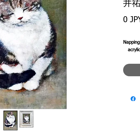
井
0 JP
Napping
acrylic
北鎌倉
り、人
ん…惜
しまし
内の日
の姿で
の愛く
た。記
て良か
Shii-ch