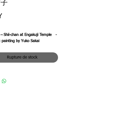
祐子
Prix
Y
～Shii-chan at Engakuji Temple -
 painting by Yuko Sakai
・円覚寺境内に時々お出ましにな
Rupture de stock
々に愛された看板猫のしいちゃ
しまれつつ、昨年5月に天寿を全う
た。この絵はその少し前の冬、境
向でうつらうつらするしいちゃん
す。墓参の帰りに偶然出会い、そ
るしさに目が釘付けになりまし
憶の鮮明なうちに描き留めておい
ったと思いました。
an, the idole cat who sometimes