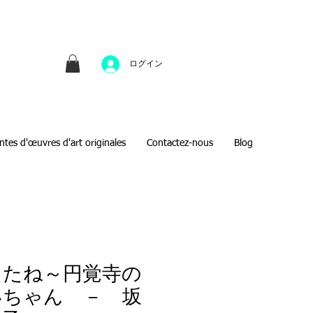
並びにファインアートのオンライン販売をしてい
方へのギフトとして、注文絵画も承ります。
ログイン
ntes d'œuvres d'art originales
Contactez-nous
Blog
たたね～円覚寺の
いちゃん － 坂