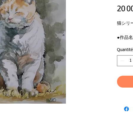
20 0
猫シリ
●作品
●作家
Quantité
●ジャ
●絵サイ
●額外寸
日本全
￥10,
輸入税
負担と
Free shi
addition
All impo