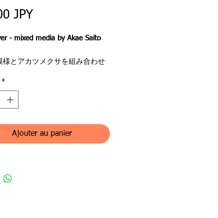
Prix
00 JPY
ver - mixed media by Akae Saito
模様とアカツメクサを組み合わせ
ました。
*
質を利用して、凹凸をつけて表現
た。
a combination of wood grain
and red clover.
Ajouter au panier
e quality of beeswax, I expressed
unevenness.
ンル：ミクストメディア（原画）
名：アカツメクサ