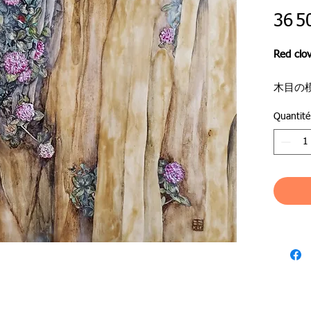
36 5
Red clo
木目の
て描き
Quantité
蜜蝋の
しまし
I drew 
pattern 
Using th
it with 
●ジャ
●作品