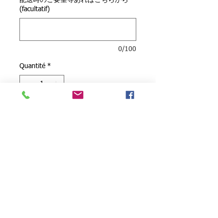
配送時のご要望等あればこちらから
(facultatif)
0/100
Quantité
*
Ajouter au panier
Garcon at Art Cafe - oil painting by
Harumi Kiyota
パリ・モンマルトルの丘で呼込みを
をしていたギャルソンに声を掛けた
取扱上注意について
ら、シャイな趣きで撮影を承諾して
くれました。この作品は2017年ラ
●リタッチアブルワニスが掛けられて