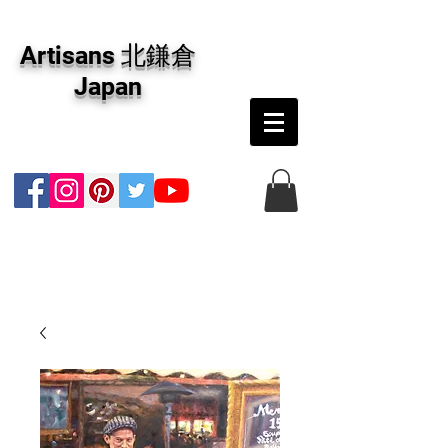
アーティザンズ北鎌倉は絵画販売・絵画購入の
専門画廊です。油彩画・パステル画・日本画・
Artisans 北鎌倉
版画・切り絵など、コンテンポラリー並びにフ
ァインアートのオンライン販売をしています。
Japan
日本国内の抽象画・具象画の画家に加え、海外
のアーティストの作品もお取り寄せ頂けます。
インテリアとして、大切な方へのギフトとし
て、注文絵画も承ります。