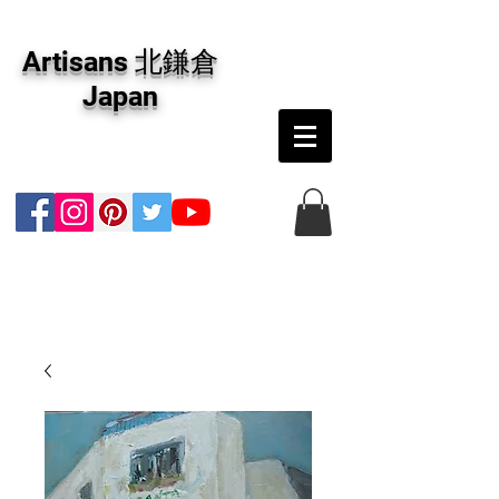
アーティザンズ北鎌倉は絵画販売・絵画購入の
専門画廊です。油彩画・パステル画・日本画・
Artisans 北鎌倉
版画・切り絵など、コンテンポラリー並びにフ
ァインアートのオンライン販売をしています。
Japan
日本国内の抽象画・具象画の画家に加え、海外
のアーティストの作品もお取り寄せ頂けます。
インテリアとして、大切な方へのギフトとし
て、注文絵画も承ります。