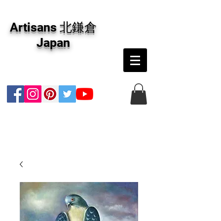
アーティザンズ北鎌倉は絵画販売・絵画購入の
専門画廊です。油彩画・パステル画・日本画・
Artisans 北鎌倉
版画・切り絵など、コンテンポラリー並びにフ
ァインアートのオンライン販売をしています。
Japan
日本国内の抽象画・具象画の画家に加え、海外
のアーティストの作品もお取り寄せ頂けます。
インテリアとして、大切な方へのギフトとし
て、注文絵画も承ります。