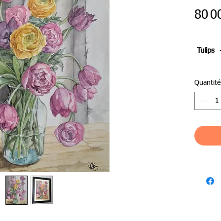
80 0
Tulips 
近代日
Quantité
館）に
透明水
下描き
て、鉛
もう一
This wo
at the 
Spring E
Hall).Tr
waterco
keep the
express