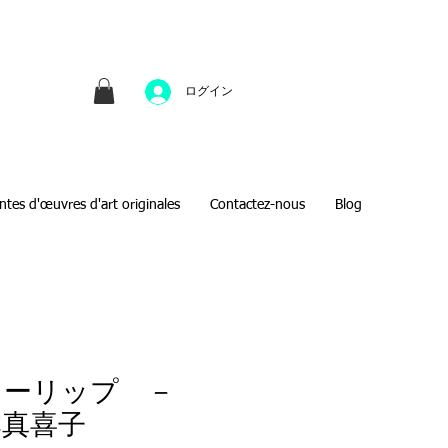
並びにファインアートのオンライン販売をしてい
方へのギフトとして、注文絵画も承ります。
ログイン
ntes d'œuvres d'art originales
Contactez-nous
Blog
ューリップ －
本真喜子