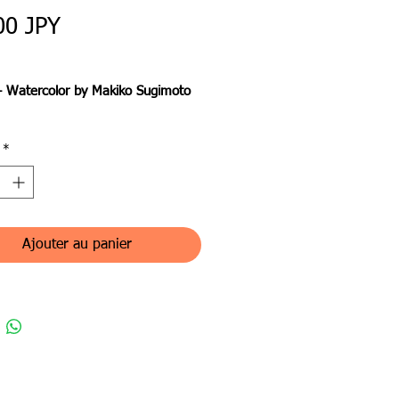
Prix
00 JPY
- Watercolor by Makiko Sugimoto
本美術協会春季展（東京交通会
*
て奨励賞受賞作品。
彩絵の具・水彩紙を゙使用。
の線も表現の一部として残したく
筆下描きの上に消えないペンで、
度描いています。
Ajouter au panier
rk won an Encouragement Award
Modern Japan Art Association
xhibition (Tokyo Transportation
ansparent watercolors and
lor paper were used.I wanted to
 preliminary lines as part of the
ion, so I drew them again on top