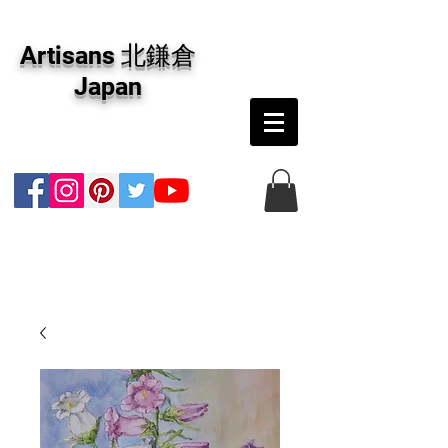
アーティザンズ北鎌倉は絵画販売・絵画購入の
専門画廊です。油彩画・パステル画・日本画・
Artisans 北鎌倉
版画・切り絵など、コンテンポラリー並びにフ
ァインアートのオンライン販売をしています。
Japan
日本国内の抽象画・具象画の画家に加え、海外
のアーティストの作品もお取り寄せ頂けます。
インテリアとして、大切な方へのギフトとし
て、注文絵画も承ります。