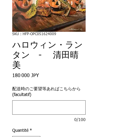
SKU : HFP-OPC051624009
ハロウィン・ラン
タン - 清田晴
美
Prix
180 000 JPY
配送時のご要望等あればこちらから
(facultatif)
0/100
Quantité
*