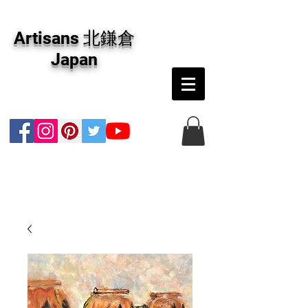
アーティザンズ北鎌倉は絵画販売・絵画購入の
専門画廊です。油彩画・パステル画・日本画・
Artisans 北鎌倉
版画・切り絵など、コンテンポラリー並びにフ
ァインアートのオンライン販売をしています。
Japan
日本国内の抽象画・具象画の画家に加え、海外
のアーティストの作品もお取り寄せ頂けます。
インテリアとして、大切な方へのギフトとし
て、注文絵画も承ります。