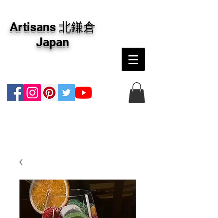
アーティザンズ北鎌倉は絵画販売・絵画購入の
専門画廊です。油彩画・パステル画・日本画・
Artisans 北鎌倉
版画・切り絵など、コンテンポラリー並びにフ
ァインアートのオンライン販売をしています。
Japan
日本国内の抽象画・具象画の画家に加え、海外
のアーティストの作品もお取り寄せ頂けます。
インテリアとして、大切な方へのギフトとし
て、注文絵画も承ります。