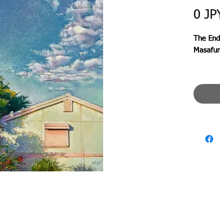
0 JP
The End
Masafum
隣家の
空…。
The sha
wall of 
sky... A
summer
●ジャ
●作品名：
Summer
●作家
●支持