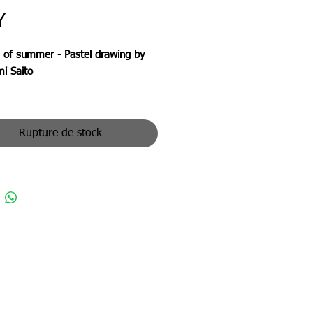
Prix
Y
 of summer - Pastel drawing by
i Saito
壁に映った樹々の影、高くなる
夏の終わりに一抹の寂しさ。
Rupture de stock
dows of the trees reflected on the
the neighbor's house, the rising
 touch of loneliness at the end of
.
ンル：パステル画(原画）
夏の終わり - The End of The
 -
名：齋藤雅史
作家の紹介を見る
体：パステル紙