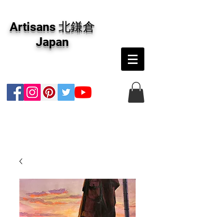
アーティザンズ北鎌倉は絵画販売・絵画購入の
専門画廊です。油彩画・パステル画・日本画・
Artisans 北鎌倉
版画・切り絵など、コンテンポラリー並びにフ
ァインアートのオンライン販売をしています。
Japan
日本国内の抽象画・具象画の画家に加え、海外
のアーティストの作品もお取り寄せ頂けます。
インテリアとして、大切な方へのギフトとし
て、注文絵画も承ります。