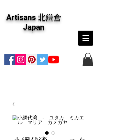
アーティザンズ北鎌倉は絵画販売・絵画購入の
専門画廊です。油彩画・パステル画・日本画・
Artisans 北鎌倉
版画・切り絵など、コンテンポラリー並びにフ
ァインアートのオンライン販売をしています。
Japan
日本国内の抽象画・具象画の画家に加え、海外
のアーティストの作品もお取り寄せ頂けます。
インテリアとして、大切な方へのギフトとし
て、注文絵画も承ります。