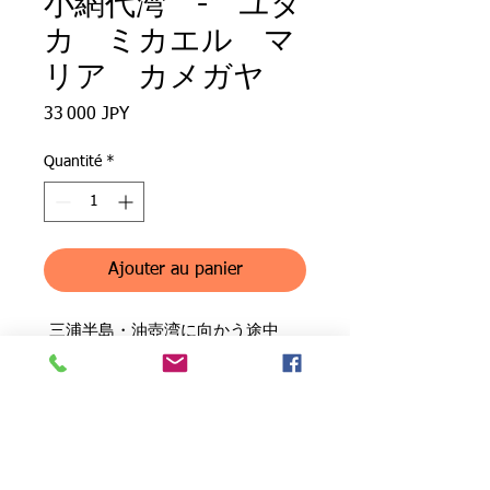
小網代湾 - ユタ
カ ミカエル マ
リア カメガヤ
Prix
33 000 JPY
Quantité
*
Ajouter au panier
三浦半島・油壺湾に向かう途中
に、小網代湾という小さな浅瀬があ
ります。 水辺には苔のある岩が群
生し、所々に潮だまりができていま
す。
取り扱い上の注意
水をたくさん使い、水彩画で描きま
した。