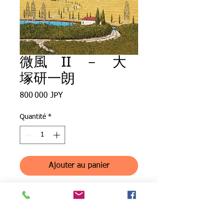
微風 II － 大
塚研一朗
Prix
800 000 JPY
Quantité
*
Ajouter au panier
Breeze II - Acrylic painting by
Kenichiro Otsuka