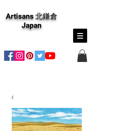
アーティザンズ北鎌倉は絵画販売・絵画購入の
専門画廊です。油彩画・パステル画・日本画・
Artisans 北鎌倉
版画・切り絵など、コンテンポラリー並びにフ
ァインアートのオンライン販売をしています。
Japan
日本国内の抽象画・具象画の画家に加え、海外
のアーティストの作品もお取り寄せ頂けます。
インテリアとして、大切な方へのギフトとし
て、注文絵画も承ります。