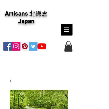
アーティザンズ北鎌倉は絵画販売・絵画購入の
専門画廊です。油彩画・パステル画・日本画・
Artisans 北鎌倉
版画・切り絵など、コンテンポラリー並びにフ
ァインアートのオンライン販売をしています。
Japan
日本国内の抽象画・具象画の画家に加え、海外
のアーティストの作品もお取り寄せ頂けます。
インテリアとして、大切な方へのギフトとし
て、注文絵画も承ります。