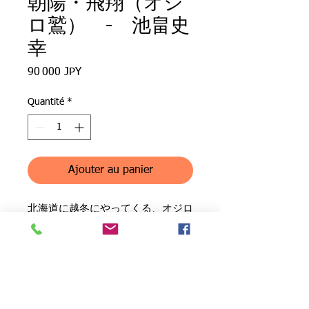
朝陽・飛翔（オジ
ロ鷲） - 池畠史
幸
Prix
90 000 JPY
Quantité
*
Ajouter au panier
北海道に越冬にやってくる、オジロ
ワシ.
朝日の中を飛翔する姿。
Sunrise・ Flying (white-tailed eagle)
取り扱い上の注意
- oil painting by Nobuyuki Ikehata
White-tailed eagle coming to