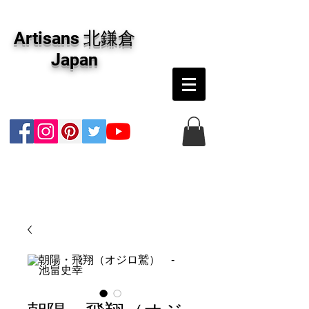
アーティザンズ北鎌倉は絵画販売・絵画購入の
専門画廊です。油彩画・パステル画・日本画・
Artisans 北鎌倉
版画・切り絵など、コンテンポラリー並びにフ
ァインアートのオンライン販売をしています。
Japan
日本国内の抽象画・具象画の画家に加え、海外
のアーティストの作品もお取り寄せ頂けます。
インテリアとして、大切な方へのギフトとし
て、注文絵画も承ります。