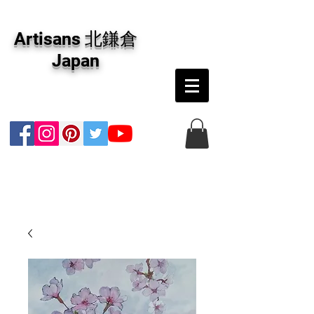
アーティザンズ北鎌倉は絵画販売・絵画購入の
専門画廊です。油彩画・パステル画・日本画・
Artisans 北鎌倉
版画・切り絵など、コンテンポラリー並びにフ
ァインアートのオンライン販売をしています。
Japan
日本国内の抽象画・具象画の画家に加え、海外
のアーティストの作品もお取り寄せ頂けます。
インテリアとして、大切な方へのギフトとし
て、注文絵画も承ります。