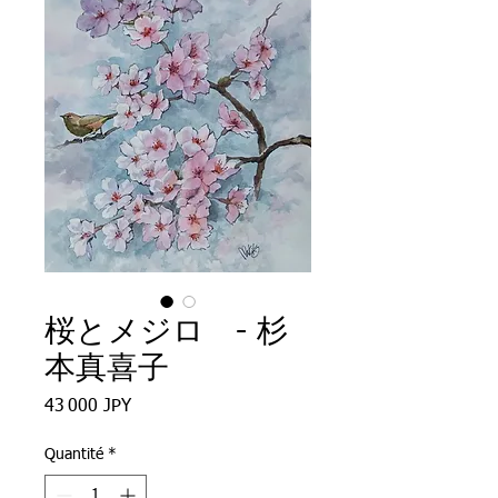
桜とメジロ - 杉
本真喜子
Prix
43 000 JPY
Quantité
*