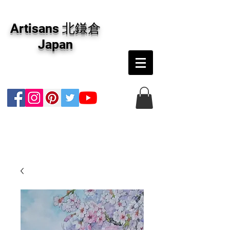
アーティザンズ北鎌倉は絵画販売・絵画購入の
専門画廊です。油彩画・パステル画・日本画・
Artisans 北鎌倉
版画・切り絵など、コンテンポラリー並びにフ
ァインアートのオンライン販売をしています。
Japan
日本国内の抽象画・具象画の画家に加え、海外
のアーティストの作品もお取り寄せ頂けます。
インテリアとして、大切な方へのギフトとし
て、注文絵画も承ります。