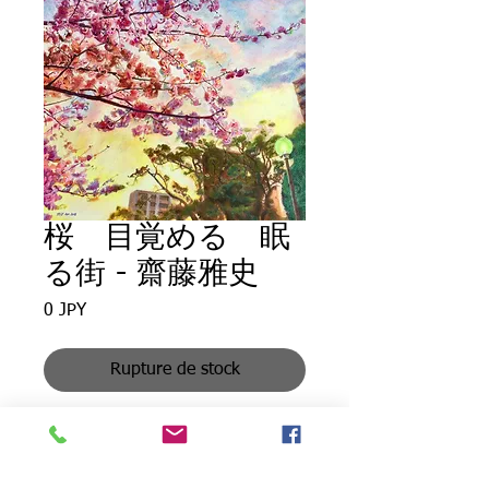
桜 目覚める 眠
る街 - 齋藤雅史
Prix
0 JPY
Rupture de stock
Sakura Wake Up in Sleeping Town -
Pastel drawing by Masafumi Saito