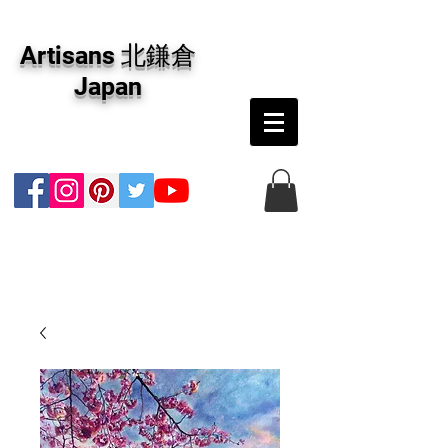
アーティザンズ北鎌倉は絵画販売・絵画購入の
専門画廊です。油彩画・パステル画・日本画・
Artisans 北鎌倉
版画・切り絵など、コンテンポラリー並びにフ
ァインアートのオンライン販売をしています。
Japan
日本国内の抽象画・具象画の画家に加え、海外
のアーティストの作品もお取り寄せ頂けます。
インテリアとして、大切な方へのギフトとし
て、注文絵画も承ります。