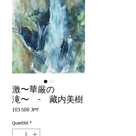
激〜華厳の
滝〜 - 藏内美樹
Prix
103 500 JPY
Quantité
*