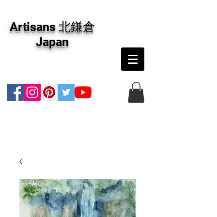
アーティザンズ北鎌倉は絵画販売・絵画購入の
専門画廊です。油彩画・パステル画・日本画・
Artisans 北鎌倉
版画・切り絵など、コンテンポラリー並びにフ
ァインアートのオンライン販売をしています。
Japan
日本国内の抽象画・具象画の画家に加え、海外
のアーティストの作品もお取り寄せ頂けます。
インテリアとして、大切な方へのギフトとし
て、注文絵画も承ります。