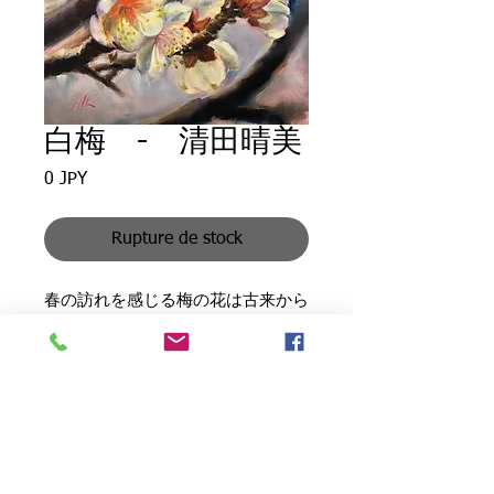
白梅 - 清田晴美
Prix
0 JPY
Rupture de stock
春の訪れを感じる梅の花は古来から
日本人に親しまれ、現在では桜が花
見の代表ですが、昔は梅を愛でたと
言われています。
取扱上注意について
●ジャンル：油彩スケッチ画（原
●塗料はナチュラル素材を使用してい
画）
ますので、高温・多湿に長時間保管す