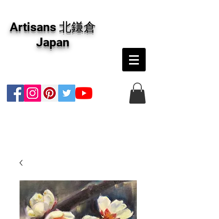
アーティザンズ北鎌倉は絵画販売・絵画購入の
専門画廊です。油彩画・パステル画・日本画・
Artisans 北鎌倉
版画・切り絵など、コンテンポラリー並びにフ
ァインアートのオンライン販売をしています。
Japan
日本国内の抽象画・具象画の画家に加え、海外
のアーティストの作品もお取り寄せ頂けます。
インテリアとして、大切な方へのギフトとし
て、注文絵画も承ります。