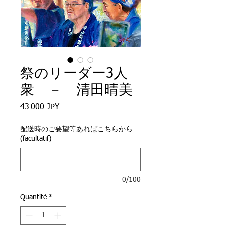
祭のリーダー3人
衆 － 清田晴美
Prix
43 000 JPY
配送時のご要望等あればこちらから
(facultatif)
0/100
Quantité
*