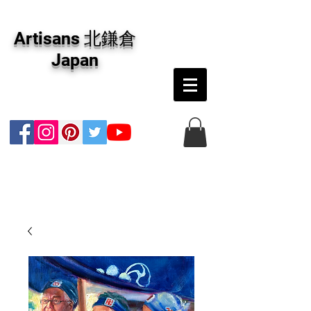
アーティザンズ北鎌倉は絵画販売・絵画購入の
専門画廊です。油彩画・パステル画・日本画・
Artisans 北鎌倉
版画・切り絵など、コンテンポラリー並びにフ
ァインアートのオンライン販売をしています。
Japan
日本国内の抽象画・具象画の画家に加え、海外
のアーティストの作品もお取り寄せ頂けます。
インテリアとして、大切な方へのギフトとし
て、注文絵画も承ります。