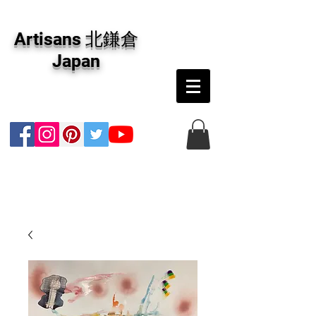
アーティザンズ北鎌倉は絵画販売・絵画購入の
専門画廊です。油彩画・パステル画・日本画・
Artisans 北鎌倉
版画・切り絵など、コンテンポラリー並びにフ
ァインアートのオンライン販売をしています。
Japan
日本国内の抽象画・具象画の画家に加え、海外
のアーティストの作品もお取り寄せ頂けます。
インテリアとして、大切な方へのギフトとし
て、注文絵画も承ります。