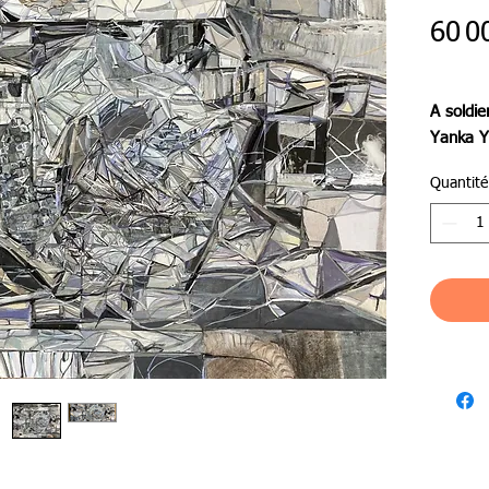
60 0
A soldie
Yanka 
Quantité
具象画
Between
●作品
●作家
●ジャ
●支持
●絵サイズ
●額外サイ
日本国
無しで￥