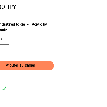
Prix
00 JPY
r destined to die - Acrylic by
Yanka
*
と抽象画の間の印象
 representational and abstract art
名：納得と豹変
名：やんかヤンカ
Ajouter au panier
ンル：アクリル画（原画）
体：画用紙
 : 25ｘ30㎝
ズ : 29ｘ39㎝
内送料無料。諸外国への送料は額
9,000 別途お支払い頂きます。