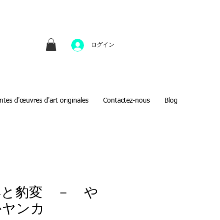
並びにファインアートのオンライン販売をしてい
方へのギフトとして、注文絵画も承ります。
ログイン
ntes d'œuvres d'art originales
Contactez-nous
Blog
得と豹変 － や
かヤンカ