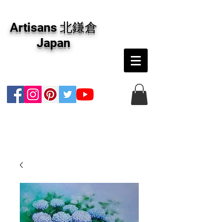
アーティザンズ北鎌倉は絵画販売・絵画購入の
専門画廊です。油彩画・パステル画・日本画・
Artisans 北鎌倉
版画・切り絵など、コンテンポラリー並びにフ
ァインアートのオンライン販売をしています。
Japan
日本国内の抽象画・具象画の画家に加え、海外
のアーティストの作品もお取り寄せ頂けます。
インテリアとして、大切な方へのギフトとし
て、注文絵画も承ります。