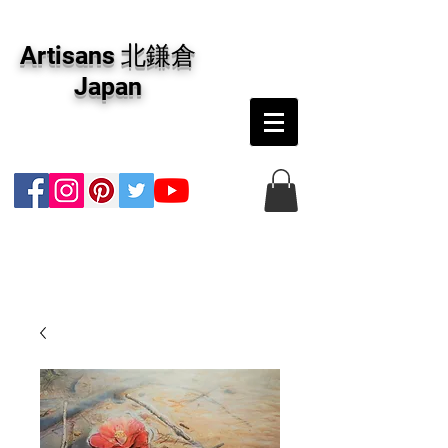
アーティザンズ北鎌倉は絵画販売・絵画購入の
専門画廊です。油彩画・パステル画・日本画・
Artisans 北鎌倉
版画・切り絵など、コンテンポラリー並びにフ
ァインアートのオンライン販売をしています。
Japan
日本国内の抽象画・具象画の画家に加え、海外
のアーティストの作品もお取り寄せ頂けます。
インテリアとして、大切な方へのギフトとし
て、注文絵画も承ります。