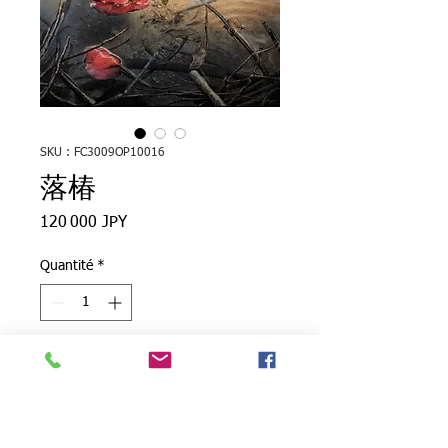
SKU : FC3009OP10016
落椿
Prix
120 000 JPY
Quantité
*
Ajouter au panier
●ジャンル：油彩画（原画）
●作品名：落椿