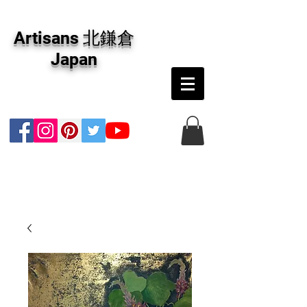
アーティザンズ北鎌倉は絵画販売・絵画購入の
専門画廊です。油彩画・パステル画・日本画・
Artisans 北鎌倉
版画・切り絵など、コンテンポラリー並びにフ
ァインアートのオンライン販売をしています。
Japan
日本国内の抽象画・具象画の画家に加え、海外
のアーティストの作品もお取り寄せ頂けます。
インテリアとして、大切な方へのギフトとし
て、注文絵画も承ります。