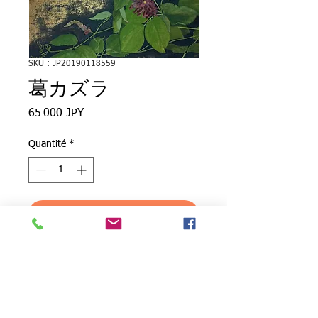
SKU : JP20190118559
葛カズラ
Prix
65 000 JPY
Quantité
*
Ajouter au panier
●ジャンル：日本画（原画）
●作品名：葛カズラ
●作家名：IZUMI
●落款・印：有