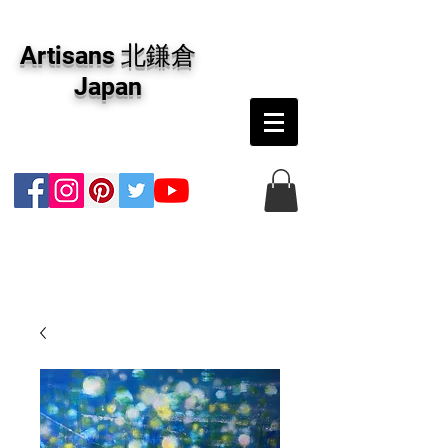
アーティザンズ北鎌倉は絵画販売・絵画購入の
専門画廊です。油彩画・パステル画・日本画・
Artisans 北鎌倉
版画・切り絵など、コンテンポラリー並びにフ
ァインアートのオンライン販売をしています。
Japan
日本国内の抽象画・具象画の画家に加え、海外
のアーティストの作品もお取り寄せ頂けます。
インテリアとして、大切な方へのギフトとし
て、注文絵画も承ります。