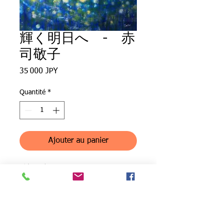
輝く明日へ - 赤
司敬子
Prix
35 000 JPY
Quantité
*
Ajouter au panier
希望の光と同じシリーズです。明日
はきっと輝くという願いを込めて描
きました。
To a shining tomorrow - Acrylic