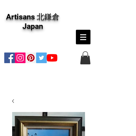
アーティザンズ北鎌倉は絵画販売・絵画購入の
専門画廊です。油彩画・パステル画・日本画・
Artisans 北鎌倉
版画・切り絵など、コンテンポラリー並びにフ
ァインアートのオンライン販売をしています。
Japan
日本国内の抽象画・具象画の画家に加え、海外
のアーティストの作品もお取り寄せ頂けます。
インテリアとして、大切な方へのギフトとし
て、注文絵画も承ります。