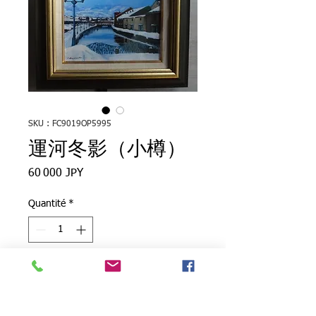
SKU : FC9019OP5995
運河冬影（小樽）
Prix
60 000 JPY
Quantité
*
Ajouter au panier
●ジャンル：油彩画（原画）