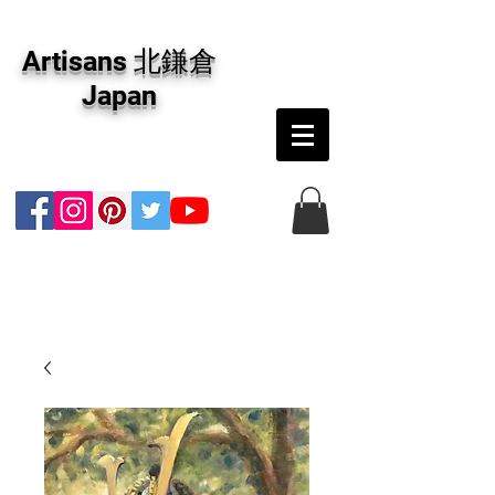
アーティザンズ北鎌倉は絵画販売・絵画購入の
専門画廊です。油彩画・パステル画・日本画・
Artisans 北鎌倉
版画・切り絵など、コンテンポラリー並びにフ
ァインアートのオンライン販売をしています。
Japan
日本国内の抽象画・具象画の画家に加え、海外
のアーティストの作品もお取り寄せ頂けます。
インテリアとして、大切な方へのギフトとし
て、注文絵画も承ります。