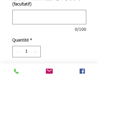
(facultatif)
0/100
Quantité
*
Ajouter au panier
お正月の鎌倉武士を描く企画から。
武士の大将を務められている「もの
のふ隊」の隊長で、鎌倉の歴史や武
士の装束等を紹介されるお仕事もさ
れています。この衣装も昔ながらの
取扱上注意について
技法で手作りされた物です。
From the event for live painting
●リタッチアブルワニスが掛けられて