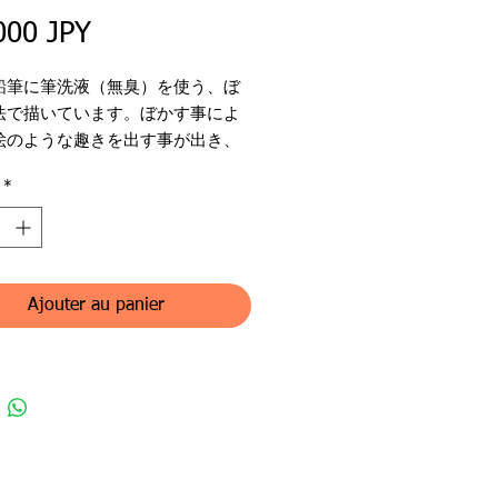
Prix
000 JPY
鉛筆に筆洗液（無臭）を使う、ぼ
法で描いています。ぼかす事によ
絵のような趣きを出す事が出き、
で重厚感を表現する事が可能とな
*
た。
名：青い瞳の猫
名：森下詔子
作家の紹介を見る
・印：左下
Ajouter au panier
ンル：色鉛筆（原画）
：合板（Plywood）
ズ：30 x 45 cm
イズ：46 x 59cm