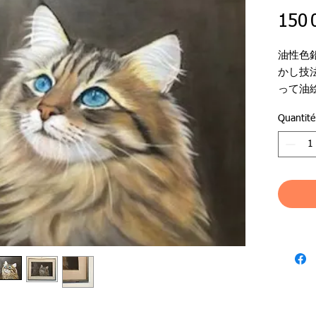
150 
油性色
かし技
って油
色鉛筆
Quantité
りまし
●作品
●作家
●落款
●ジャ
●支持体
●作品サイ
●額外枠サ