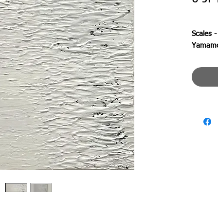
Scales -
Yamamo
鱗雲が
力強い
An expre
Finished
impress
●ジャ
●作品
●作家
●支持
●絵サイズ
●額外寸