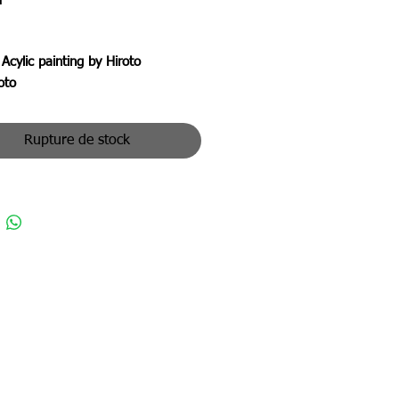
 Acylic painting by Hiroto
to
押し寄せてくる表現。 シンプルで
Rupture de stock
印象に仕上げました。
ssion of scale clouds rushing in.
 with a simple and powerful
ion.
ンル：ミクストメディア（原画）
名：鱗
名：山本寛人
体：木
 : S3号（27.3x 27.3 cm）
 :