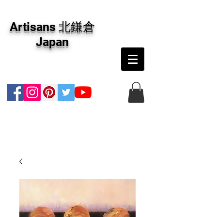
アーティザンズ北鎌倉は絵画販売・絵画購入の
専門画廊です。油彩画・パステル画・日本画・
Artisans 北鎌倉
版画・切り絵など、コンテンポラリー並びにフ
ァインアートのオンライン販売をしています。
Japan
日本国内の抽象画・具象画の画家に加え、海外
のアーティストの作品もお取り寄せ頂けます。
インテリアとして、大切な方へのギフトとし
て、注文絵画も承ります。