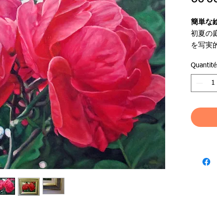
簡単な
初夏の
を写実
Quantité
●ジャ
●作品
●作家
●落款
●支持
●作品
●額状
●絵サイズ
●額外寸：4
●額素