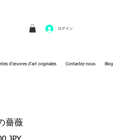
並びにファインアートのオンライン販売をしてい
方へのギフトとして、注文絵画も承ります。
ログイン
ntes d'œuvres d'art originales
Contactez-nous
Blog
の薔薇
Prix
00 JPY