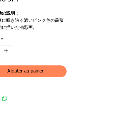
絵の説明
：
庭に咲き誇る濃いピンク色の薔薇
的に描いた油彩画。
*
ンル：油彩画（原画）
名：6月の薔薇
名：糸井桂子
・印：有
体：麻キャンバス
Ajouter au panier
状態：良好
態：良好
：F6号 31.8cm x 40.9cm
9.0 x 58.0 cm
材：木製