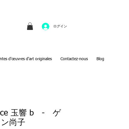
並びにファインアートのオンライン販売をしてい
方へのギフトとして、注文絵画も承ります。
ログイン
ntes d'œuvres d'art originales
Contactez-nous
Blog
rce 玉響 b - ゲ
リン尚子