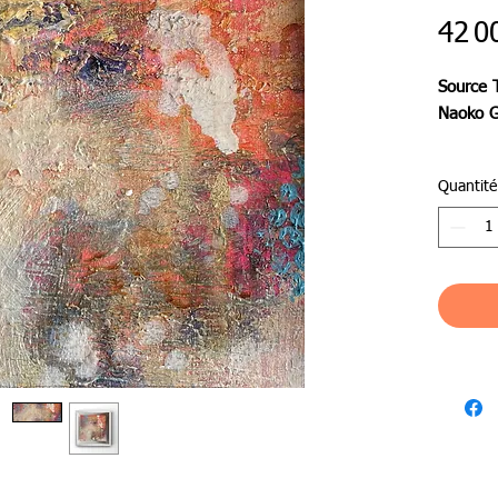
42 0
Source 
Naoko G
わたし
Quantité
集まり
循環の
交換さ
しみもあ
す。や
満ちex
ます。
その「場
象の目
core
core
してい