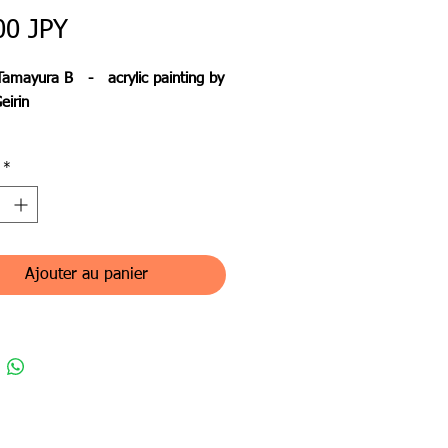
Prix
00 JPY
Tamayura B - acrylic painting by
eirin
たちが還帰る場所。震え振動し、
*
、融け合う、透き通った半透明の
影。その情報は隔たりなく純粋に
れるため、誤解も偏見もなく、憎
りません。愛だけが存在しま
がて内側から発光するように愛に
Ajouter au panier
haleされ、新たな循環がはじまり
」をsource（源） その生命や現
には見えない部分の原型を
（核）と呼ぶ事にしました。 その
 の再生と循環をテーマに表現活動を
ます。 玉響 秋の精霊たちが、揺